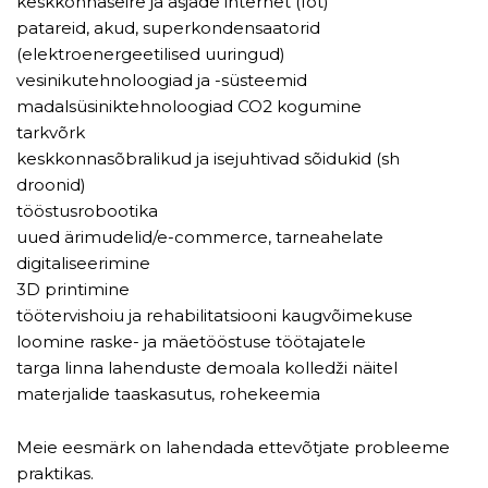
keskkonnaseire ja asjade internet (Iot)
patareid, akud, superkondensaatorid
(elektroenergeetilised uuringud)
vesinikutehnoloogiad ja -süsteemid
madalsüsiniktehnoloogiad CO2 kogumine
tarkvõrk
keskkonnasõbralikud ja isejuhtivad sõidukid (sh
droonid)
tööstusrobootika
uued ärimudelid/e-commerce, tarneahelate
digitaliseerimine
3D printimine
töötervishoiu ja rehabilitatsiooni kaugvõimekuse
loomine raske- ja mäetööstuse töötajatele
targa linna lahenduste demoala kolledži näitel
materjalide taaskasutus, rohekeemia
Meie eesmärk on lahendada ettevõtjate probleeme
praktikas.