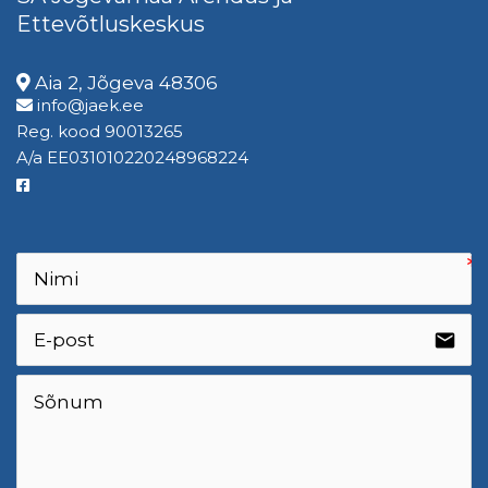
Ettevõtluskeskus
Aia 2, Jõgeva 48306
info@jaek.ee
Reg. kood 90013265
A/a EE031010220248968224
email