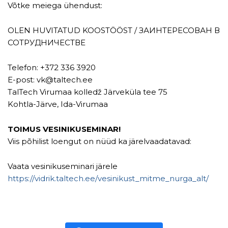
Võtke meiega ühendust:
OLEN HUVITATUD KOOSTÖÖST / ЗАИНТЕРЕСОВАН В
СОТРУДНИЧЕСТВЕ
Telefon: +372 336 3920
E-post: vk@taltech.ee
TalTech Virumaa kolledž Järveküla tee 75
Kohtla-Järve, Ida-Virumaa
TOIMUS VESINIKUSEMINAR!
Viis põhilist loengut on nüüd ka järelvaadatavad:
Vaata vesinikuseminari järele
https://vidrik.taltech.ee/vesinikust_mitme_nurga_alt/